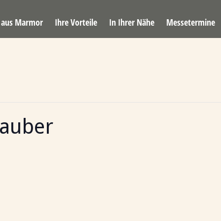
e aus Marmor
Ihre Vorteile
In Ihrer Nähe
Messetermine
zauber