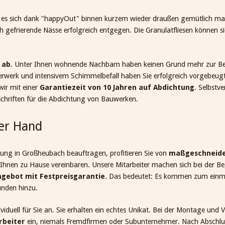
 es sich dank "happyOut" binnen kurzem wieder draußen gemütlich ma
 gefrierende Nässe erfolgreich entgegen. Die Granulatfliesen können 
 ab
. Unter Ihnen wohnende Nachbarn haben keinen Grund mehr zur B
erk und intensivem Schimmelbefall haben Sie erfolgreich vorgebeugt. 
wir mit einer
Garantiezeit von 10 Jahren auf Abdichtung
. Selbstve
chriften für die Abdichtung von Bauwerken.
ner Hand
ung in Großheubach beauftragen, profitieren Sie von
maßgeschneide
Ihnen zu Hause vereinbaren. Unsere Mitarbeiter machen sich bei der B
ngebot mit Festpreisgarantie
. Das bedeutet: Es kommen zum einma
tunden hinzu.
viduell für Sie an. Sie erhalten ein echtes Unikat. Bei der Montage und 
rbeiter
ein, niemals Fremdfirmen oder Subunternehmer. Nach Abschlus