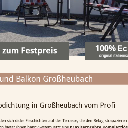
 und Balkon Großheubach
bdichtung in Großheubach vom Profi
 sich dicke Eisschichten auf der Terrasse, die den Belag strapazieren 
n bietet Ihnen happySystem jetzt eine
praxiserprobte Komplettlös