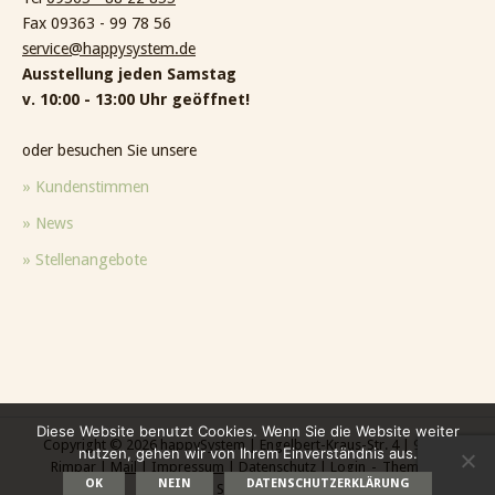
Fax 09363 - 99 78 56
service@happysystem.de
Ausstellung jeden Samstag
v. 10:00 - 13:00 Uhr geöffnet!
oder besuchen Sie unsere
» Kundenstimmen
» News
» Stellenangebote
Diese Website benutzt Cookies. Wenn Sie die Website weiter
Copyright © 2026 happySystem | Engelbert-Kraus-Str. 4 | 97222
nutzen, gehen wir von Ihrem Einverständnis aus.
Rimpar |
Mail
|
Impressum
|
Datenschutz
|
Login
Theme by
OK
NEIN
DATENSCHUTZERKLÄRUNG
SiteOrigin