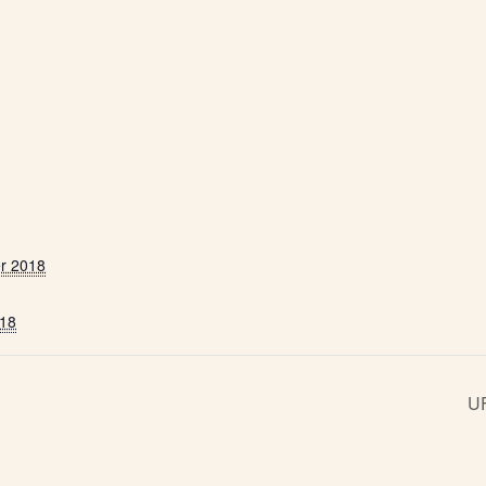
r 2018
018
U