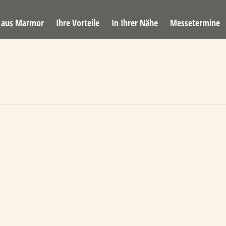
e aus Marmor
Ihre Vorteile
In Ihrer Nähe
Messetermine